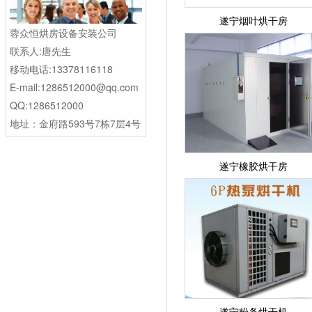
遂宁烟叶烘干房
蓉众恒烘房设备安装公司
联系人:唐先生
移动电话:13378116118
E-mail:1286512000@qq.com
QQ:1286512000
地址：金府路593号7栋7层4号
遂宁橡胶烘干房
遂宁粉条烘干机