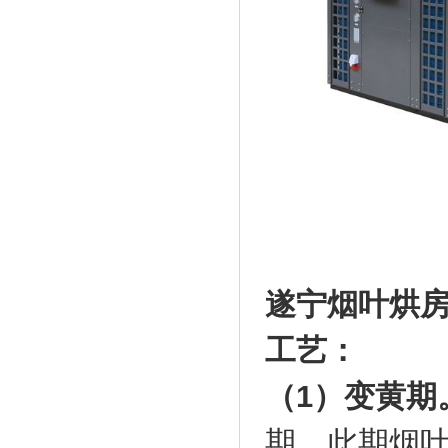
遂宁烟叶烘
工艺：
（1）变黄期
期。此期烟