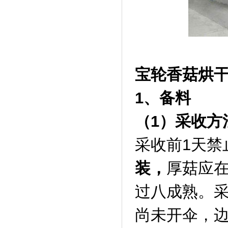
宝轮香菇烘
1、备料
（1）采收方
采收前1天禁
装，
厚菇应
过八成熟。
尚未开伞，