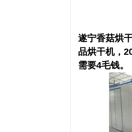
遂宁香菇烘
品烘干机，2
需要4毛钱。