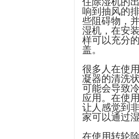
住除湿机的
响到抽风的
些阻碍物，
湿机，在安
样可以充分
盖。
很多人在使
凝器的清洗
可能会导致
应用。在使
让人感觉到
家可以通过湿
在使用转轮