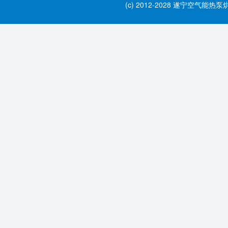
(c) 2012-2028 遂宁空