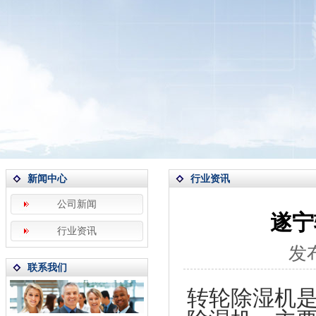
新闻中心
行业资讯
公司新闻
遂宁
行业资讯
发布
联系我们
转轮除湿机